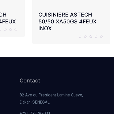
ECH
CUISINIERE ASTECH
 4FEUX
50/50 XA50GS 4FEUX
INOX
Contact
82 Ave du President Lamine Gueye,
Dakar -SENEGAL
+221 773797031