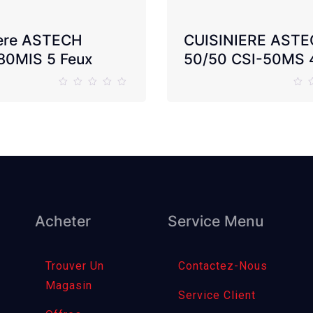
ière ASTECH
CUISINIERE AST
80MIS 5 Feux
50/50 CSI-50MS
Acheter
Service Menu
Trouver Un
Contactez-Nous
Magasin
Service Client