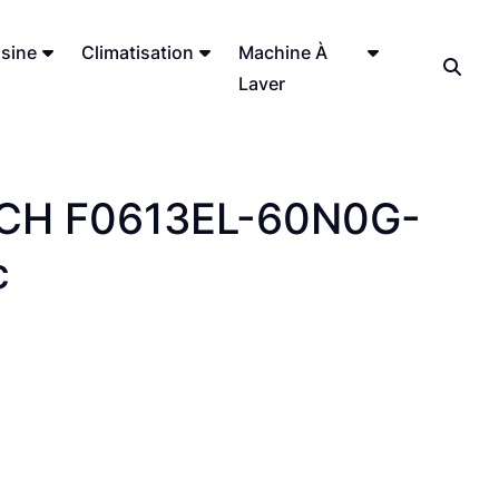
sine
Climatisation
Machine À
Laver
ECH F0613EL-60N0G-
c