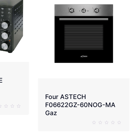
E
Four ASTECH
F06622GZ-60NOG-MA
Gaz