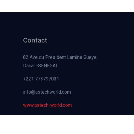
Contact
82 Ave du President Lamine Gueye,
Dakar -SENEGAL
+221 773797031
info@astechworld.com
www.astech-world.com